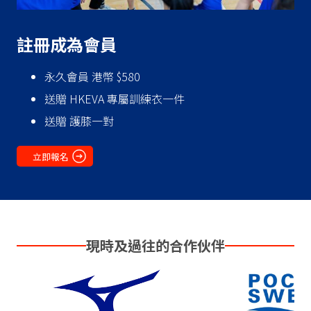
‍註冊成為會員
永久會員 港幣 $580
送贈 HKEVA 專屬訓練衣一件
送贈 護膝一對
立即報名
現時及過往的合作伙伴