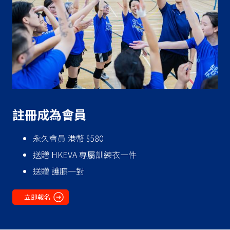
‍註冊成為會員
永久會員 港幣 $580
送贈 HKEVA 專屬訓練衣一件
送贈 護膝一對
立即報名