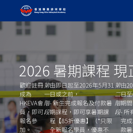
2026 暑期課程 
歡迎註冊
第
由即日起至2026年5月31
第
由20
成為
一
日或之前，
二
日至
HKEVA會
階
- 新生完成報名及付款暑
階
期間
員，即可
段
期課程，即可享暑期課
段
- 
報名參
程【85折優惠】（*只限
完成
加。
全新報名學員，優惠不
款暑