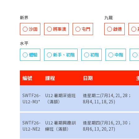
新界
九龍
沙田
將軍澳
屯門
啟德
水平
體驗
新手、初階
初階
中階
編號
課程
日期
SWTF26-
U12 暑期深造班
逢星期二(7月14, 21, 28；
U12-M3*
（滿額）
8月4, 11, 18, 25)
SWTF26-
U12 暑期興趣訓
逢星期四(7月16, 23, 30；
U12-NE2
練班（滿額）
8月6, 13, 20, 27)