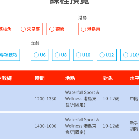
港島
荔枝角
宋皇臺
觀塘
港島東
年齡
專項技巧
U6
U8
U10
U12
U10
主教練
時間
地點
對象
水
Waterfall Sport &
1200-1330
Wellness 港島東
10-12歲
中階
會所(固定)
Waterfall Sport &
新手
1430-1600
Wellness 港島東
10-12歲
初階
會所(固定)