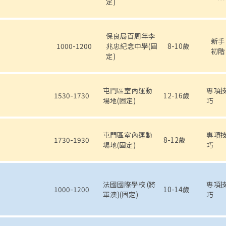
定)
保良局百周年李
新手
1000-1200
兆忠紀念中學(固
8-10歲
初階
定)
屯門區室內運動
專項
1530-1730
12-16歲
場地(固定)
巧
屯門區室內運動
專項
1730-1930
8-12歲
場地(固定)
巧
法國國際學校 (將
專項
1000-1200
10-14歲
軍澳)(固定)
巧