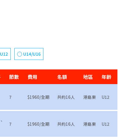
/U12
U14/U16
平
節數
費用
名額
地區
年齡
7
$1960/全期
共約16人
港島東
U12
、
7
$1960/全期
共約16人
港島東
U12