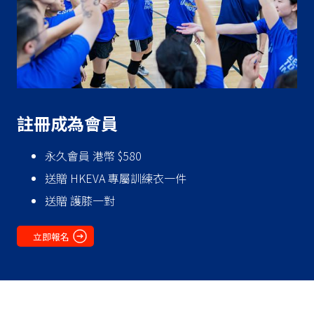
‍註冊成為會員
永久會員 港幣 $580
送贈 HKEVA 專屬訓練衣一件
送贈 護膝一對
立即報名