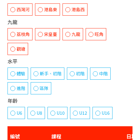
西灣河
港島東
港島西
九龍
荔枝角
宋皇臺
九龍
旺角
觀塘
水平
體驗
新手、初階
初階
中階
進階
區隊
年齡
U6
U8
U10
U12
U16
編號
課程
日期