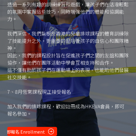
透過一系列有趣的訓練練習和遊戲，讓孩子們在活潑輕鬆
的氛圍中掌握這些技巧，同時增強他們的體能和協調能
力。
我們深信，我們紥根於香港的兒童排球課程的體育訓練除
了技能提升之外，更重要的是培養孩子的自信心和團隊精
神。
因此，我們的課程設計旨在促進孩子們之間的友誼和團隊
協作，讓他們在團隊活動中學會互相支持和合作。
這不僅有助於孩子們在運動場上的表現，也能助他們發展
社交技能。
7、8月恆常課程現正接受報名
加入我們的排球課程，歡迎註冊成為HKEVA會員，即可
報名參加。
立即報名 Enrollment