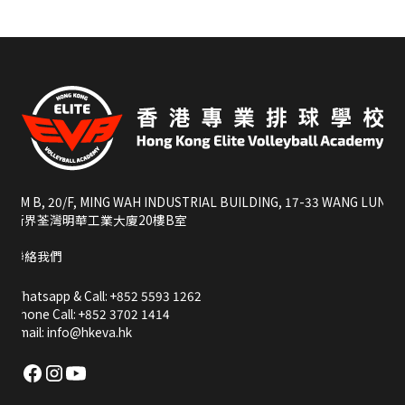
RM B, 20/F, MING WAH INDUSTRIAL BUILDING, 17-33 WANG LUNG S
新界荃灣明華工業大廈20樓B室
聯絡我們
Whatsapp & Call: +852 5593 1262
Phone Call: +852 3702 1414
Email: info@hkeva.hk