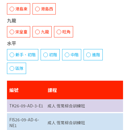
港島東
港島西
九龍
宋皇臺
九龍
旺角
水平
新手、初階
初階
中階
進階
區隊
編號
課程
日
TK26-09-AD-3-E1
成人 恆常綜合訓練班
星期三
FIS26-09-AD-6-
成人 恆常綜合訓練班
星期六
NE1