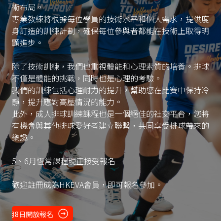
術布局。
專業教練將根據每位學員的技術水平和個人需求，提供度
身訂造的訓練計劃，確保每位參與者都能在技術上取得明
顯進步。
除了技術訓練，我們也重視體能和心理素質的培養。排球
不僅是體能的挑戰，同時也是心理的考驗。
我們的訓練包括心理耐力的提升，幫助您在比賽中保持冷
靜，提升應對高壓情況的能力。
此外，成人排球訓練課程也是一個絕佳的社交平台，您將
有機會與其他排球愛好者建立聯繫，共同享受排球帶來的
樂趣。
5、6月恆常課程現正接受報名
歡迎註冊成為HKEVA會員，即可報名參加。
8月8日開放報名