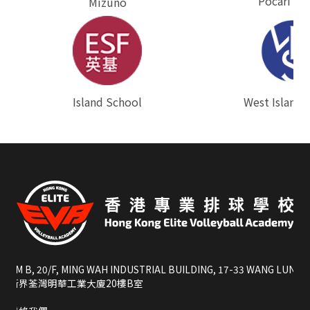
Pocari Sw
Mizuno
West Island 
⁠Island School
RM B, 20/F, MING WAH INDUSTRIAL BUILDING, 17-33 WANG LUNG S
新界荃灣明華工業大廈20樓B室