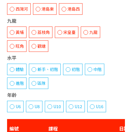
西灣河
港島東
港島西
九龍
黃埔
荔枝角
宋皇臺
九龍
旺角
觀塘
水平
體驗
新手、初階
初階
中階
進階
區隊
年齡
U6
U8
U10
U12
U16
編號
課程
日期