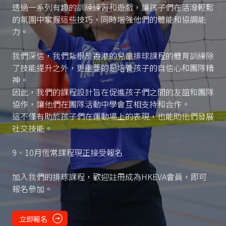
透過一系列有趣的訓練練習和遊戲，讓孩子們在活潑輕鬆
的氛圍中掌握這些技巧，同時增強他們的體能和協調能
力。
我們深信，我們紥根於香港的兒童排球課程的體育訓練除
了技能提升之外，更重要的是培養孩子的自信心和團隊精
神。
因此，我們的課程設計旨在促進孩子們之間的友誼和團隊
協作，讓他們在團隊活動中學會互相支持和合作。
這不僅有助於孩子們在運動場上的表現，也能助他們發展
社交技能。
9、10月恆常課程現正接受報名
加入我們的排球課程，歡迎註冊成為HKEVA會員，即可
報名參加。
立即報名