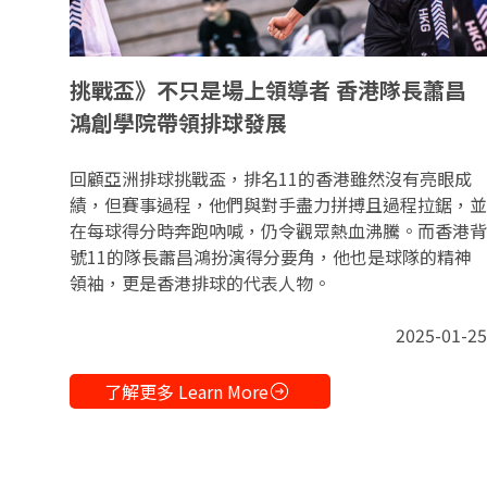
挑戰盃》不只是場上領導者 香港隊長蕭昌
鴻創學院帶領排球發展
回顧亞洲排球挑戰盃，排名11的香港雖然沒有亮眼成
績，但賽事過程，他們與對手盡力拼搏且過程拉鋸，並
在每球得分時奔跑吶喊，仍令觀眾熱血沸騰。而香港背
號11的隊長蕭昌鴻扮演得分要角，他也是球隊的精神
領袖，更是香港排球的代表人物。
2025-01-25
了解更多 Learn More