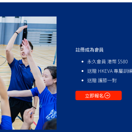
‍註冊成為會員
永久會員 港幣 $580
送贈 HKEVA 專屬訓
送贈 護膝一對
立即報名