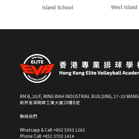
West Island
⁠Island School
RM B, 20/F, MING WAH INDUSTRIAL BUILDING, 17-33 WANG
新界荃灣明華工業大廈20樓B室
聯絡我們
Whatsapp & Call: +852 5593 1262
Phone Call: +852 3702 1414